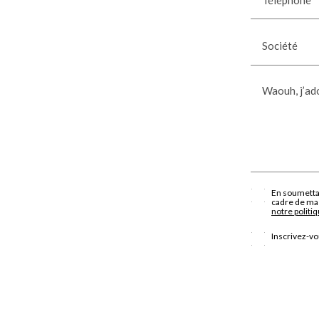
Société
Waouh, j’ado
En soumettan
cadre de ma 
notre politiq
Inscrivez-vo