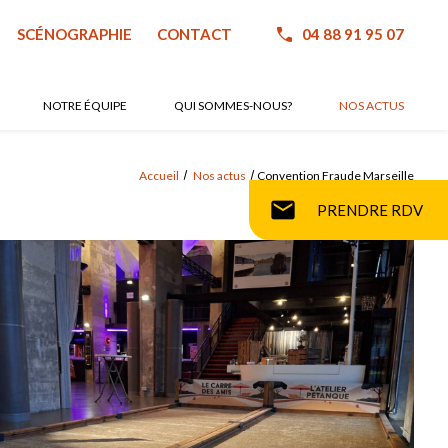
SCÉNOGRAPHIE
CONTACT
04 88 91 95 07
NOTRE ÉQUIPE
QUI SOMMES-NOUS?
NOS ACTUS
Accueil
Nos actus
Convention Fraude Marseille
mail
PRENDRE RDV