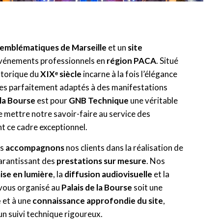
 emblématiques de Marseille
et un
site
événements professionnels en
région PACA
. Situé
storique du
XIXᵉ siècle
incarne à la fois l’élégance
aces parfaitement adaptés à des manifestations
 la Bourse
est pour
GNB Technique
une véritable
 mettre notre savoir-faire au service des
nt ce cadre exceptionnel.
us
accompagnons
nos clients dans la réalisation de
arantissant des
prestations sur mesure
. Nos
ise en lumière
, la
diffusion audiovisuelle
et la
-vous organisé au
Palais de la Bourse
soit une
e
et à une
connaissance approfondie du site
,
 un suivi technique rigoureux.