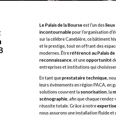
Le Palais de la Bourse
est l’un des
lieux
t
incontournable
pour l’organisation d’
sur la célèbre Canebière, ce bâtiment hi
a
et le prestige, tout en offrant des esp
B
modernes. Être
référencé au Palais de
reconnaissance
, et une
opportunité
de
entreprises et institutions qui choisisse
En tant que
prestataire technique
, no
leurs événements en région PACA, en g
solutions couvrent la
sonorisation
, la
m
scénographie
, afin que chaque rendez
réussite totale. Grâce à notre
expertis
nous assurons une installation fluide et