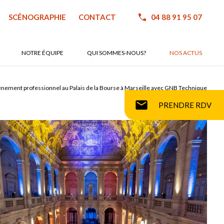
SCÉNOGRAPHIE
CONTACT
04 88 91 95 07
NOTRE ÉQUIPE
QUI SOMMES-NOUS?
NOS ACTUS
nement professionnel au Palais de la Bourse à Marseille avec GNB Technique
mail
PRENDRE RDV