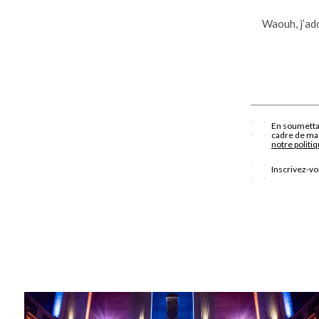
Waouh, j’ado
En soumettan
cadre de ma 
notre politiq
Inscrivez-vo